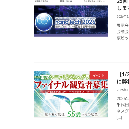
25
しま
2026年
展示会名
会議会
京ビッグ
【1
イベント
に弊
2026年
202
千代田
ネスグ
[…]