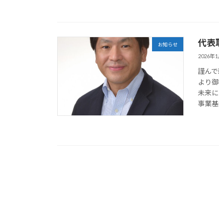
代表
お知らせ
2026年
謹んで
より御
未来に
事業基