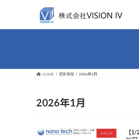
コ
ナ
ン
ビ
テ
ゲ
ン
ー
ツ
シ
へ
ョ
ス
ン
キ
に
ッ
移
プ
動
HOME
更新情報
2026年1月
2026年1月
【1/
イベント