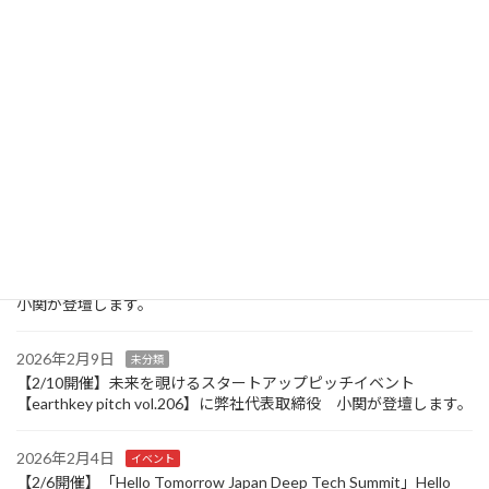
製品カタログ
2026年4月13日
イベント
【4/29】DEEP TECH CONNECTIONS ALIGNMENT SUMMIT に
参加します。
2026年3月30日
イベント
【4/1】SOSV-HAX’s Deep Tech Showcase During NYC Deep Tech
Week に参加します。
2026年2月25日
イベント
【2/27開催】「Quantum Startup Day 2026」に弊社代表取締役
小関が登壇します。
2026年2月9日
未分類
【2/10開催】未来を覗けるスタートアップピッチイベント
【earthkey pitch vol.206】に弊社代表取締役 小関が登壇します。
2026年2月4日
イベント
【2/6開催】「Hello Tomorrow Japan Deep Tech Summit」Hello