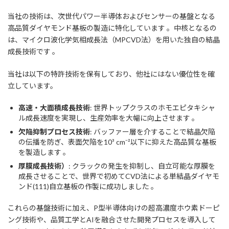
当社の技術は、次世代パワー半導体およびセンサーの基盤となる
高品質ダイヤモンド基板の製造に特化しています 。中核となるの
は、マイクロ波化学気相成長法（MPCVD法）を用いた独自の結晶
成長技術です 。
当社は以下の特許技術を保有しており、他社にはない優位性を確
立しています。
高速・大面積成長技術
: 世界トップクラスのホモエピタキシャ
ル成長速度を実現し、生産効率を大幅に向上させます 。
欠陥抑制プロセス技術
: バッファー層を介することで結晶欠陥
の伝播を防ぎ、表面欠陥を10³ cm⁻²以下に抑えた高品質な基板
を製造します 。
厚膜成長技術）
: クラックの発生を抑制し、自立可能な厚膜を
成長させることで、世界で初めてCVD法による単結晶ダイヤモ
ンド(111)自立基板の作製に成功しました 。
これらの基盤技術に加え、P型半導体向けの超高濃度ホウ素ドーピ
ング技術や、品質工学とAIを融合させた開発プロセスを導入して