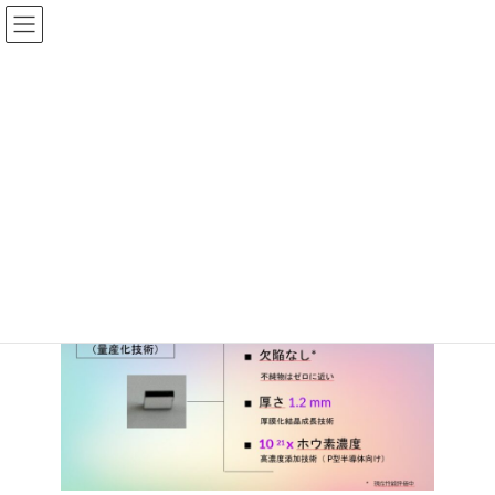
コ
ナ
ン
ビ
テ
ゲ
ン
ー
ツ
シ
へ
ョ
事業紹介
ス
ン
キ
に
ッ
移
プ
動
HOME
事業紹介
ダイヤモンド基板開発