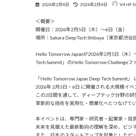
最
2026年2月4日
2026年2月4日
V4 HP S
終
更
＜概要＞
新
日
開催日：2026年2月5日（木）〜6日（金）
時
場所：Sakura DeepTech Shibuya（東京
:
Hello Tomorrow Japanが2026年2月5日（木
Tech Summit」のHello Tomorrow 
「Hello Tomorrow Japan Deep Tech Summit」
2026年 2月5日・6日 に開催される大規模イ
この2日間を通して、ディープテック分野の研
革新的な技術を実用化・商業化へとつなげて
本イベントは、専門家・研究者・起業家・投資
未来を見据えた最新動向の理解を深め、ビジネ
また、日本のスタートアップを対象としたピッチコンテスト「