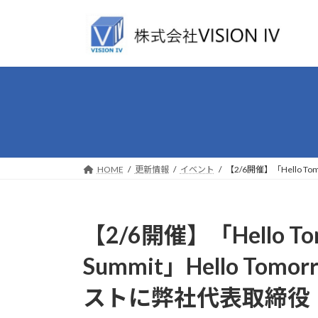
コ
ナ
ン
ビ
テ
ゲ
ン
ー
ツ
シ
へ
ョ
ス
ン
キ
に
ッ
移
プ
動
HOME
更新情報
イベント
【2/6開催】「Hello To
【2/6開催】「Hello Tomo
Summit」Hello Tomo
ストに弊社代表取締役