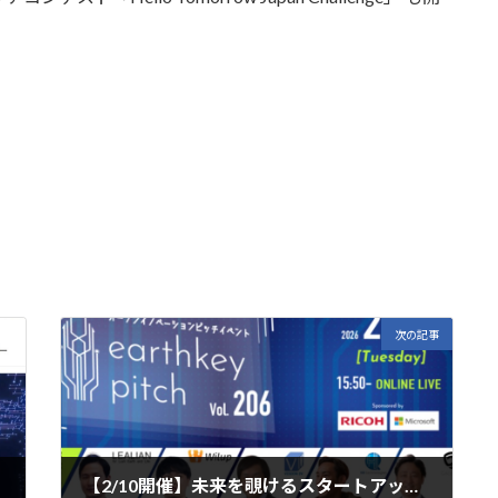
次の記事
【2/10開催】未来を覗けるスタートアップピッチイベント【earthkey pitch vol.206】に弊社代表取締役 小関が登壇します。