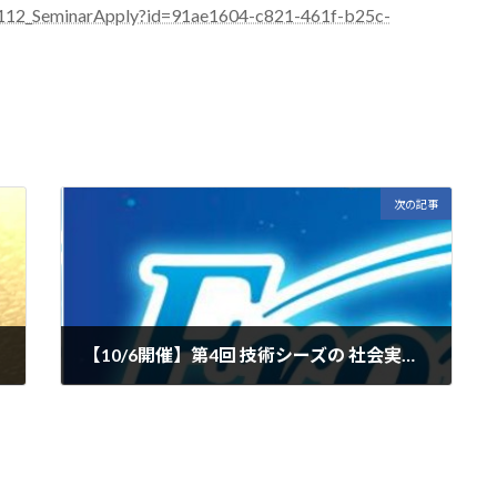
jp/w112_SeminarApply?id=91ae1604-c821-461f-b25c-
次の記事
【10/6開催】第4回 技術シーズの 社会実装化助成金 はまぎん財団 「Frontiers」説明会 に、過去受賞企業として弊社代表取締役 小関が登壇します。
2023年9月11日