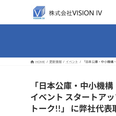
コ
ナ
ン
ビ
テ
ゲ
ン
ー
ツ
シ
へ
ョ
ス
ン
キ
に
ッ
移
プ
動
HOME
更新情報
イベント
「日本公庫・中小機構・
「日本公庫・中小機構・N
イベント スタートア
トーク!!」 に弊社代