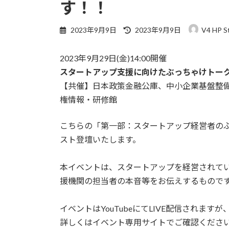
す！！
最
2023年9月9日
2023年9月9日
V4 HP S
終
更
2023年9月29日(金)14:00開催
新
日
スタートアップ支援に向けたぶっちゃけトーク
時
【共催】日本政策金融公庫、中小企業基盤整
:
権情報・研修館
こちらの「第一部：スタートアップ経営者の
スト登壇いたします。
本イベントは、スタートアップを経営されて
援機関の担当者の本音等をお伝えするもので
イベントはYouTubeにてLIVE配信されま
詳しくはイベント専用サイトでご確認くださ