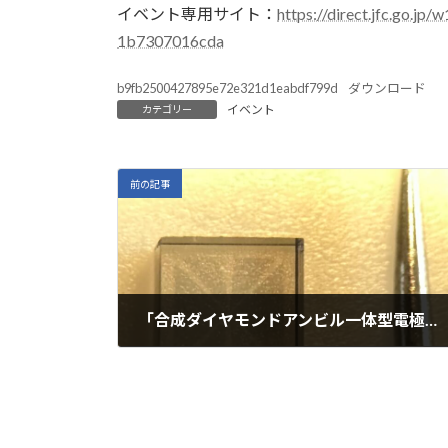
イベント専用サイト：
https://direct.jfc.go.
1b7307016cda
b9fb2500427895e72e321d1eabdf799d
ダウンロード
イベント
カテゴリー
前の記事
「合成ダイヤモンドアンビル一体型電極」を開発いたしました。
2023年6月27日